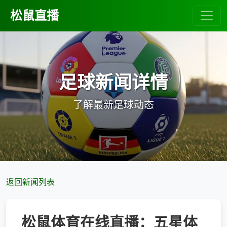
松鼠直播
足球新闻详情
了解最新足球动态
返回新闻列表
松鼠体育在线直播：五星体