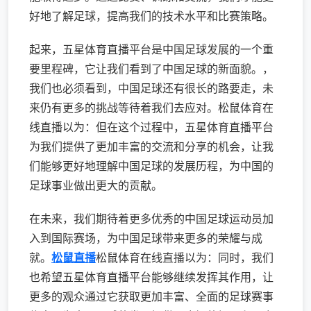
好地了解足球，提高我们的技术水平和比赛策略。
起来，五星体育直播平台是中国足球发展的一个重
要里程碑，它让我们看到了中国足球的新面貌。，
我们也必须看到，中国足球还有很长的路要走，未
来仍有更多的挑战等待着我们去应对。松鼠体育在
线直播以为：但在这个过程中，五星体育直播平台
为我们提供了更加丰富的交流和分享的机会，让我
们能够更好地理解中国足球的发展历程，为中国的
足球事业做出更大的贡献。
在未来，我们期待着更多优秀的中国足球运动员加
入到国际赛场，为中国足球带来更多的荣耀与成
就。
松鼠直播
松鼠体育在线直播以为：同时，我们
也希望五星体育直播平台能够继续发挥其作用，让
更多的观众通过它获取更加丰富、全面的足球赛事