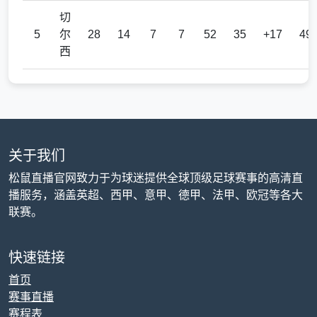
切
5
尔
28
14
7
7
52
35
+17
49
西
关于我们
松鼠直播官网致力于为球迷提供全球顶级足球赛事的高清直
播服务，涵盖英超、西甲、意甲、德甲、法甲、欧冠等各大
联赛。
快速链接
首页
赛事直播
赛程表