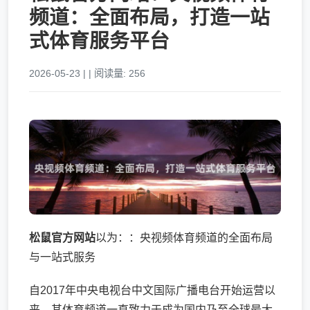
频道：全面布局，打造一站
式体育服务平台
2026-05-23
|
|
阅读量: 256
松鼠官方网站
以为：：央视频体育频道的全面布局
与一站式服务
自2017年中央电视台中文国际广播电台开始运营以
来，其体育频道一直致力于成为国内乃至全球最大